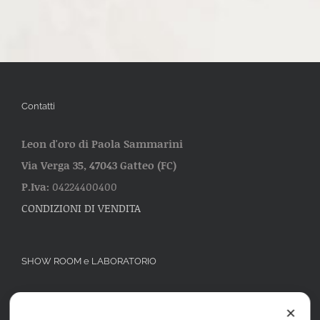
Contatti
Leon d'oro di Paola Sammarini
Via Verga 35, 47043 Gatteo (FC)
P.Iva:
04224400400
CONDIZIONI DI VENDITA
SHOW ROOM e LABORATORIO
Via Verga 35 47043 Gatteo (FC)
Cell:
3487022007
✕