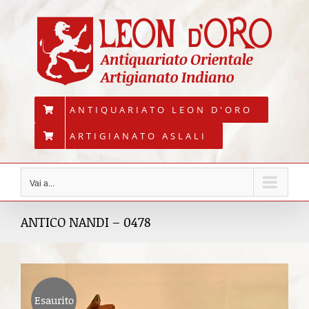
Salta
al
contenuto
ANTIQUARIATO LEON D'ORO
ARTIGIANATO ASLALI
Vai a...
ANTICO NANDI – 0478
Esaurito