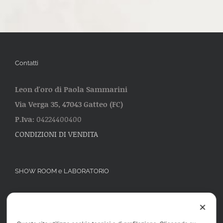
Contatti
Leon d'oro di Paola Sammarini
Via Verga 35, 47043 Gatteo (FC)
P.Iva:
04224400400
CONDIZIONI DI VENDITA
SHOW ROOM e LABORATORIO
Via Verga 35 47043 Gatteo (FC)
Cell:
3487022007
✕
Cell:
3477529553