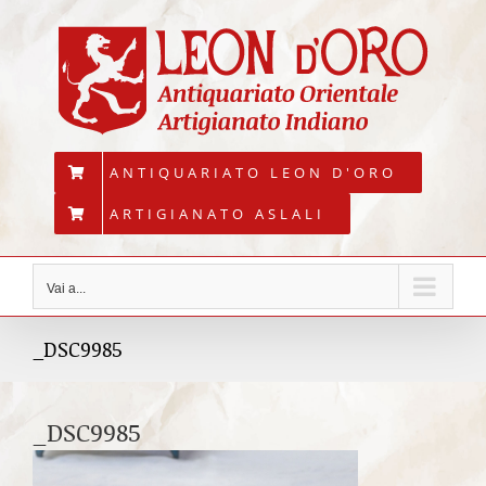
Salta
al
contenuto
ANTIQUARIATO LEON D'ORO
ARTIGIANATO ASLALI
Vai a...
_DSC9985
_DSC9985