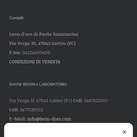
Contatti
Leon d'oro di Paola Sammarini
Via Verga 35, 47043 Gatteo (FC)
P.Iva:
04224400400
CONDIZIONI DI VENDITA
SHOW ROOM e LABORATORIO
Via Verga 35 47043 Gatteo (FC)
Cell:
3487022007
Cell:
3477529553
E-Mail:
info@leon-doro.com
✕