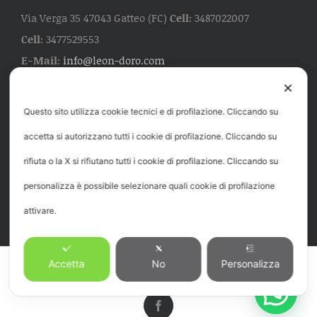
Via Verga 35 47043 Gatteo (FC)
Cell:
3487022007
Cell:
3477529553
E-Mail:
info@leon-doro.com
✕
Questo sito utilizza cookie tecnici e di profilazione. Cliccando su
ORARIO
accetta si autorizzano tutti i cookie di profilazione. Cliccando su
Da Lunedì al Sabato dalle ore 7:00 alle 19:00. E' gradito
rifiuta o la X si rifiutano tutti i cookie di profilazione. Cliccando su
il preavviso telefonico o appuntamento.
personalizza è possibile selezionare quali cookie di profilazione
attivare.
© Copyright 2012 -
2026 Leon D'Oro - P.IVA 04224400400 -
Privacy e
Accetta
No
Personalizza
Policy
Design:
Tidelcom
Facebook