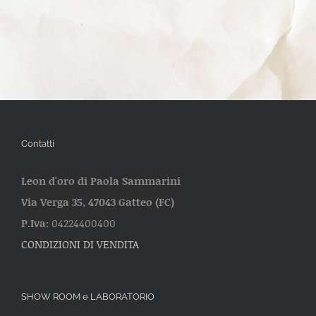
Contatti
Leon d'oro di Paola Sammarini
Via Verga 35, 47043 Gatteo (FC)
P.Iva:
04224400400
CONDIZIONI DI VENDITA
SHOW ROOM e LABORATORIO