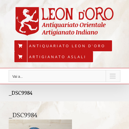
Salta
al
contenuto
ANTIQUARIATO LEON D'ORO
ARTIGIANATO ASLALI
Vai a...
_DSC9984
_DSC9984