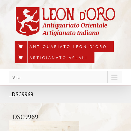
Salta
al
contenuto
ANTIQUARIATO LEON D'ORO
ARTIGIANATO ASLALI
Vai a...
_DSC9969
_DSC9969