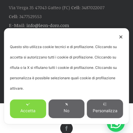
Via Verga 35 47043 Gatteo (FC)
Cell:
3487022007
Cell:
3477529553
E-Mail:
info@leon-doro.com
✕
Questo sito utilizza cookie tecnici e di profilazione. Cliccando su
ORARIO
accetta si autorizzano tutti i cookie di profilazione. Cliccando su
Da Lunedì al Sabato dalle ore 7:00 alle 19:00. E' gradito
rifiuta o la X si rifiutano tutti i cookie di profilazione. Cliccando su
il preavviso telefonico o appuntamento.
personalizza è possibile selezionare quali cookie di profilazione
attivare.
© Copyright 2012 -
2026 Leon D'Oro - P.IVA 04224400400 -
Privacy e
Accetta
No
Personalizza
Policy
Design:
Tidelcom
Facebook