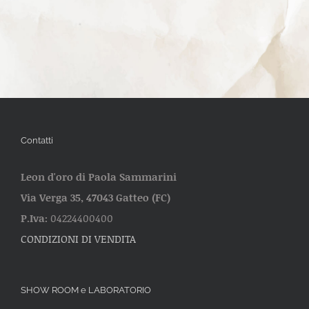
Contatti
Leon d'oro di Paola Sammarini
Via Verga 35, 47043 Gatteo (FC)
P.Iva:
04224400400
CONDIZIONI DI VENDITA
SHOW ROOM e LABORATORIO