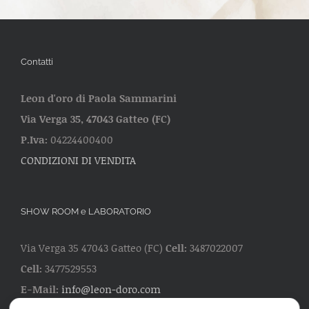
Contatti
Leon d'oro di Paola Sammarini
Via Verga 35, 47043 Gatteo (FC)
P.Iva:
04224400400
CONDIZIONI DI VENDITA
SHOW ROOM e LABORATORIO
Via Verga 35 47043 Gatteo (FC)
Cell:
3487022007
Cell:
3477529553
E-Mail:
info@leon-doro.com