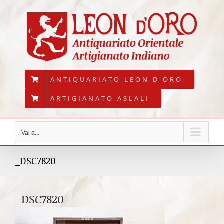
Salta
al
contenuto
ANTIQUARIATO LEON D'ORO
ARTIGIANATO ASLALI
Vai a...
_DSC7820
_DSC7820