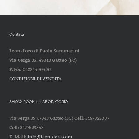
Contatti
Leon d'oro di Paola Sammarini
Via Verga 35, 47043 Gatteo (FC)
P.Iva:
04224400400
CONDIZIONI DI VENDITA
SHOW ROOM e LABORATORIO
Via Verga 35 47043 Gatteo (FC)
Cell:
3487022007
Cell:
3477529553
E-Mail:
info@leon-doro.com