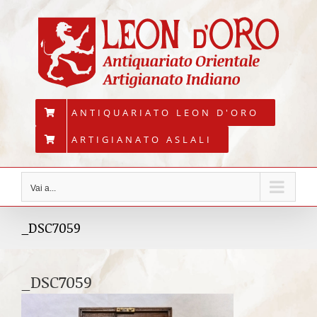
Salta
al
contenuto
ANTIQUARIATO LEON D'ORO
ARTIGIANATO ASLALI
Vai a...
_DSC7059
_DSC7059